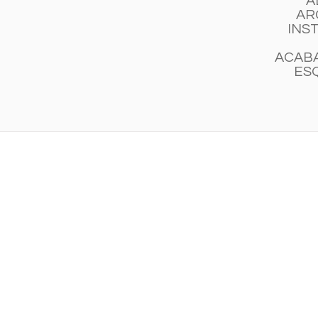
A
AR
INS
ACAB
ES