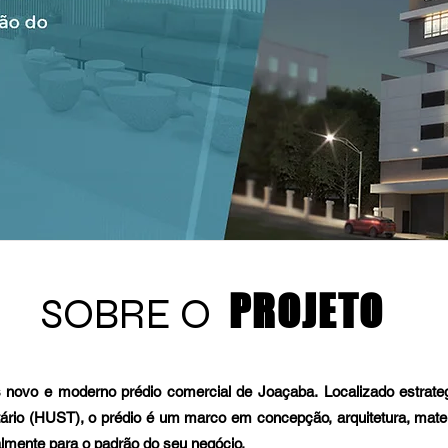
PROJETO
SOBRE O
s novo e moderno prédio comercial de Joaçaba. Localizado estrat
ário (HUST), o prédio é um marco em concepção, arquitetura, mater
lmente para o padrão do seu negócio.