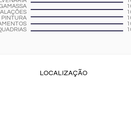
LVENARIA
1
GAMASSA
1
TALAÇÕES
1
PINTURA
1
AMENTOS
1
QUADRIAS
1
LOCALIZAÇÃO